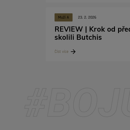
Muži A
23. 2. 2026
REVIEW | Krok od pře
skolili Butchis
Číst více