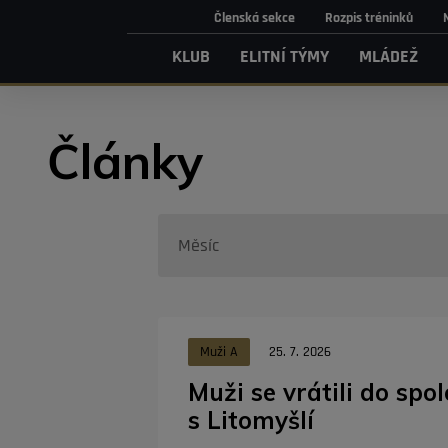
Členská sekce
Rozpis tréninků
KLUB
ELITNÍ TÝMY
MLÁDEŽ
Články
Muži A
25. 7. 2026
Muži se vrátili do sp
s Litomyšlí