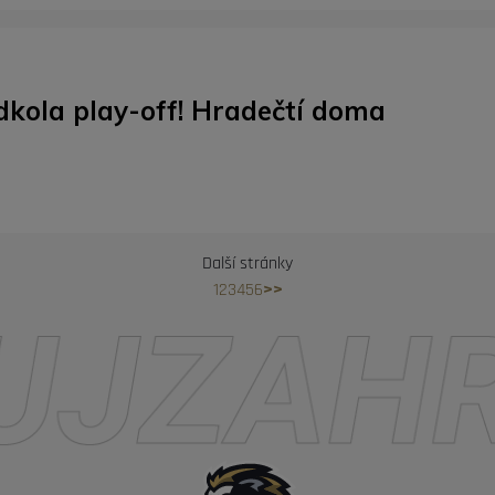
dkola play-off! Hradečtí doma
Další stránky
1
2
3
4
5
6
>>