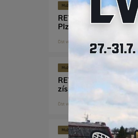
Muži A
9. 3. 2026
REVIEW | Série vyrov
Plzeň
Číst více
Muži A
8. 3. 2026
REVIEW | Hradec odvr
získala po nájezdech 
Číst více
Muži A
5. 3. 2026