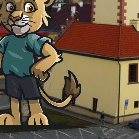
na obzoru! Muži odstartují sérii s
Ofenzivní klenoty i nezlomní
 produktivitu?
ma! Hradec si předkolo play-off
ouci