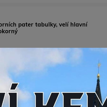
rních pater tabulky, velí hlavní
okorný
finále. Hradec v rozhodujícím
eň