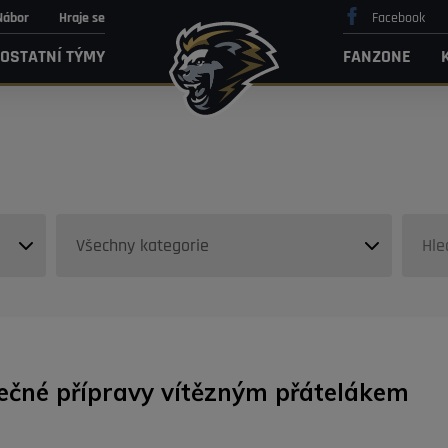
Nábor
Hraje se
Facebook
OSTATNÍ TÝMY
FANZONE
olečné přípravy vítězným přátelákem