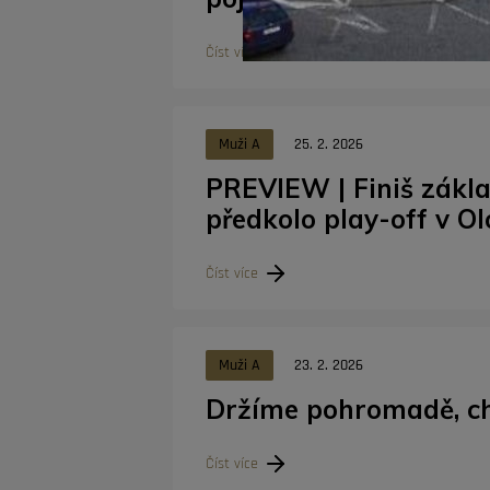
Číst více
Muži A
25. 2. 2026
PREVIEW | Finiš základ
předkolo play-off v O
Číst více
Muži A
23. 2. 2026
Držíme pohromadě, ch
Číst více