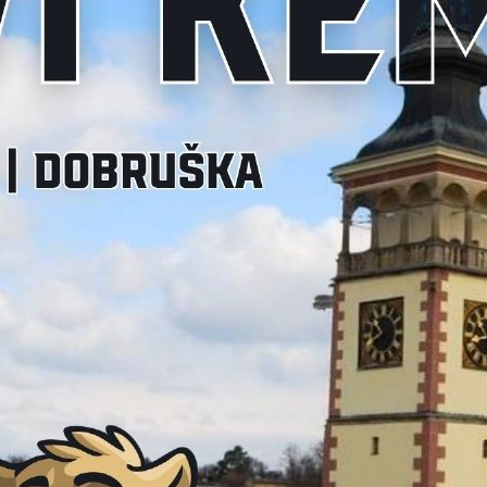
nána! Hradec doma zdemoloval
ací mečbol! Úvodní bod série
Plzeň