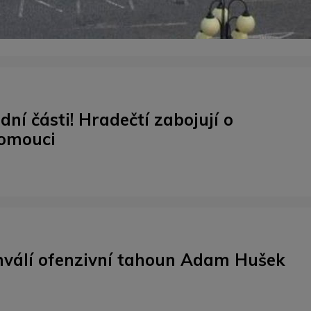
ní části! Hradečtí zabojují o
lomouci
válí ofenzivní tahoun Adam Hušek