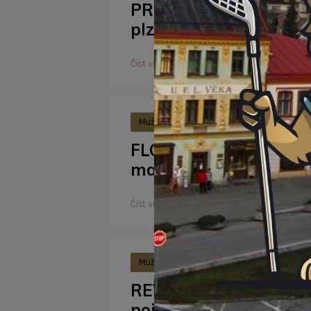
PREVIEW | Osmifinále 
plzeňskou Slavií
Číst více
Muži A
2. 3. 2026
FLORBAL V ČÍSLECH | 
maratonci. Kdo ovládl
Číst více
Muži A
28. 2. 2026
REVIEW | Postup je do
pojistil výhrou v Olom