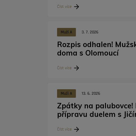
Číst více
Muži A
3. 7. 2026
Rozpis odhalen! Mužsk
doma s Olomoucí
Číst více
Muži A
13. 6. 2026
Zpátky na palubovce!
přípravu duelem s Jič
Číst více