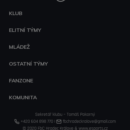
KLUB
ELITNÍ TÝMY
MLÁDEŽ
OSTATNÍ TÝMY
FANZONE
KOMUNITA
Sekretář klubu – Tomáš Pokorný
+420 604 898 770
|
fbchradeckralove@gmail.com
© 2020 FbC Hradec Králove &
www.esports.cz