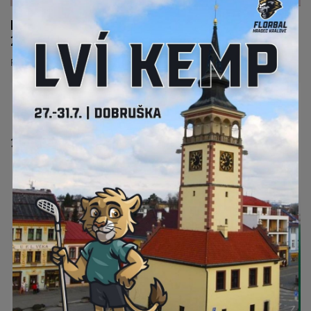
KATEGORIE STARŠÍ ŽÁCI (ročníky 2010 -
2013)
Propozice zde:
STARŠÍ ŽÁCI