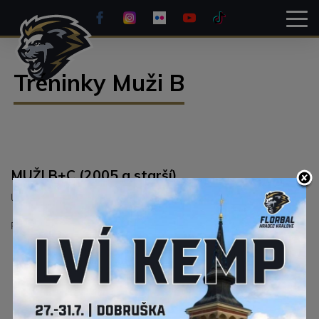
Tréninky Muži B
MUŽI B+C (2005 a starší)
Úterý 18:30 - 20:00, Předměřice
Pátek 19:30 - 21:00, Kukleny