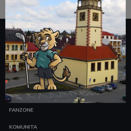
KLUB
ELITNÍ TÝMY
MLÁDEŽ
OSTATNÍ TÝMY
FANZONE
KOMUNITA